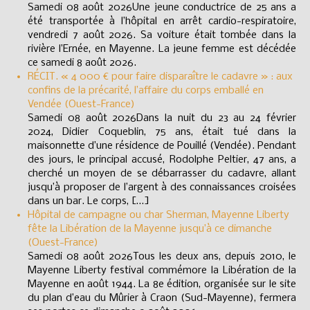
Samedi 08 août 2026Une jeune conductrice de 25 ans a
été transportée à l’hôpital en arrêt cardio-respiratoire,
vendredi 7 août 2026. Sa voiture était tombée dans la
rivière l’Ernée, en Mayenne. La jeune femme est décédée
ce samedi 8 août 2026.
RÉCIT. « 4 000 € pour faire disparaître le cadavre » : aux
confins de la précarité, l’affaire du corps emballé en
Vendée (Ouest-France)
Samedi 08 août 2026Dans la nuit du 23 au 24 février
2024, Didier Coqueblin, 75 ans, était tué dans la
maisonnette d’une résidence de Pouillé (Vendée). Pendant
des jours, le principal accusé, Rodolphe Peltier, 47 ans, a
cherché un moyen de se débarrasser du cadavre, allant
jusqu’à proposer de l’argent à des connaissances croisées
dans un bar. Le corps, […]
Hôpital de campagne ou char Sherman, Mayenne Liberty
fête la Libération de la Mayenne jusqu’à ce dimanche
(Ouest-France)
Samedi 08 août 2026Tous les deux ans, depuis 2010, le
Mayenne Liberty festival commémore la Libération de la
Mayenne en août 1944. La 8e édition, organisée sur le site
du plan d’eau du Mûrier à Craon (Sud-Mayenne), fermera