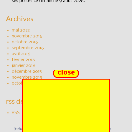
ses portes ce dimanche 9 août 2026.
Archives
mai 2023
novembre 2016
octobre 2016
septembre 2016
avril 2016
février 2016
janvier 2016
close
décembre 2015
novembre 2015
octobre 2015
rss de festiguide53
RSS - Articles
Quel temps demain ?
Des nouvelles !
Ancienne version
administration