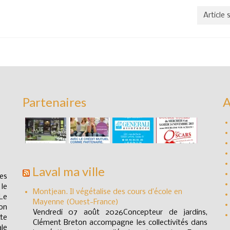
Article 
Partenaires
A
-
Laval ma ville
les
le
Montjean. Il végétalise des cours d’école en
 Le
Mayenne (Ouest-France)
on
Vendredi 07 août 2026Concepteur de jardins,
tte
Clément Breton accompagne les collectivités dans
ale