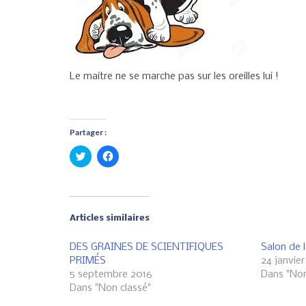
Le maitre ne se marche pas sur les oreilles lui !
Partager :
Cliquez
Cliquez
pour
pour
partager
partager
sur
sur
Twitter(ouvre
Facebook(ouvre
dans
dans
une
une
nouvelle
nouvelle
Articles similaires
fenêtre)
fenêtre)
DES GRAINES DE SCIENTIFIQUES
Salon de 
PRIMÉS
24 janvie
5 septembre 2016
Dans "Non
Dans "Non classé"