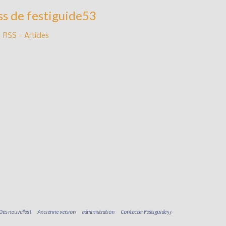
ss de festiguide53
RSS - Articles
Des nouvelles !
Ancienne version
administration
Contacter Festiguide53