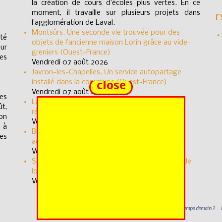
la création de cours d’écoles plus vertes. En ce
r
moment, il travaille sur plusieurs projets dans
l’agglomération de Laval.
Montsûrs. Une seconde vie trouvée pour des
té
objets de l’ancienne maison Lorin grâce au vide-
ur
greniers (Ouest-France)
es
Vendredi 07 août 2026
Javron-les-Chapelles. Un service autopartage
installé dans la commune (Ouest-France)
close
Vendredi 07 août 2026
res
Lassay-les-Châteaux. Les artisans locaux ont
ût,
réalisé les trophées (Ouest-France)
on
Vendredi 07 août 2026
 à
Bouère. Le village vacances Nature et jardin a
es
accueilli ses touristes (Ouest-France)
Vendredi 07 août 2026
Saint-Pierre-la-Cour. Les activités de l’accueil de
loisirs perturbées par la chaleur (Ouest-France)
Vendredi 07 août 2026
Quel temps demain ?