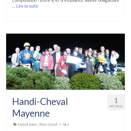
Composition : Entre 6 et 9 étudiants, Mixité obligatoire
…
Lire la suite­­
Handi-Cheval
1
OCT 2016
Mayenne
Classé dans :
Non classé
|
0