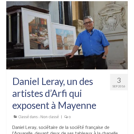
Daniel Leray, un des
3
SEP 2016
artistes d’Arfi qui
exposent à Mayenne
Classé dans :
Non classé
|
0
Daniel Leray, sociétaire de la société française de
l’Aquarelle, devant deux de ses tableaux à la chapelle